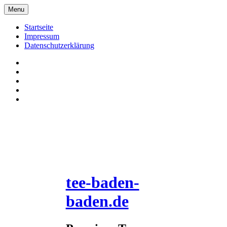
Skip
Menu
to
content
Startseite
Impressum
Datenschutzerklärung
Pinterrest
Facebook
Twitter
Instagram
E-
Mail
tee-baden-
baden.de