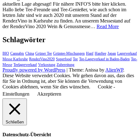
aktuellen Lage abgesagt! Für nähere INFO'S bitte hier klicken.
Hallo liebe Tee-Freunde und Tee-Genießer, wie auch schon im
letzten Jahr sind wir auch 2020 mit unserem Stand auf der
RendezVino in Karlsruhe zu finden. An unserem Messestand auf
RendezVi
der RendezVino 2020 Wein & Genussmesse…
Read More
2020
Wein
Schlagwörter
&
Genussme
BIO
Cannabis
China
Grüner Tee
Grüntee-Mischungen
Hanf
Hanftee
Japan
Lagerverkauf
Messe Karlsruhe
RendezVino2020
Superfood
Tee
Tee-Lagerverkauf in Baden-Baden
Tee-
Messe
Teelagerverkauf
Verkostung
Zubereitung
Proudly powered by WordPress
|
Theme: Anissa by
AlienWP
.
Diese Website verwendet Cookies. Wir gehen davon aus, dass dies
für Sie in Ordnung ist, aber Sie können die Verwendung von
Cookies ablehnen, wenn Sie dies wünschen.
Cookie -
Einstellungen
Akzeptieren
Schließen
Datenschutz-Übersicht