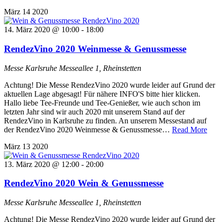
&
März
14
2020
Gen
Ren
14. März 2020 @ 10:00
-
18:00
202
RendezVino 2020 Weinmesse & Genussmesse
Messe Karlsruhe
Messeallee 1, Rheinstetten
Achtung! Die Messe RendezVino 2020 wurde leider auf Grund der
aktuellen Lage abgesagt! Für nähere INFO'S bitte hier klicken.
Hallo liebe Tee-Freunde und Tee-Genießer, wie auch schon im
letzten Jahr sind wir auch 2020 mit unserem Stand auf der
RendezVino in Karlsruhe zu finden. An unserem Messestand auf
Ren
der RendezVino 2020 Weinmesse & Genussmesse…
Read More
202
März
13
2020
Wei
&
13. März 2020 @ 12:00
-
20:00
Genu
RendezVino 2020 Wein & Genussmesse
Messe Karlsruhe
Messeallee 1, Rheinstetten
Achtung! Die Messe RendezVino 2020 wurde leider auf Grund der