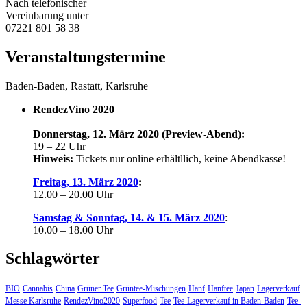
Nach telefonischer
Vereinbarung unter
07221 801 58 38
Veranstaltungstermine
Baden-Baden, Rastatt, Karlsruhe
RendezVino 2020
Donnerstag, 12. März 2020 (Preview-Abend):
19 – 22 Uhr
Hinweis:
Tickets nur online erhältllich, keine Abendkasse!
Freitag, 13. März 2020
:
12.00 – 20.00 Uhr
Samstag & Sonntag, 14. & 15. März 2020
:
10.00 – 18.00 Uhr
Schlagwörter
BIO
Cannabis
China
Grüner Tee
Grüntee-Mischungen
Hanf
Hanftee
Japan
Lagerverkauf
Messe Karlsruhe
RendezVino2020
Superfood
Tee
Tee-Lagerverkauf in Baden-Baden
Tee-