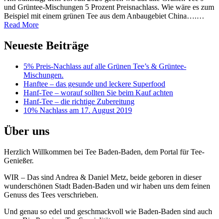
und Grüntee-Mischungen 5 Prozent Preisnachlass. Wie wäre es zum
Beispiel mit einem grünen Tee aus dem Anbaugebiet China….…
5%
Read More
Preis-
Nachlass
Neueste Beiträge
auf
alle
5% Preis-Nachlass auf alle Grünen Tee’s & Grüntee-
Grünen
Mischungen.
Tee’s
Hanftee – das gesunde und leckere Superfood
&
Hanf-Tee – worauf sollten Sie beim Kauf achten
Grüntee-
Hanf-Tee – die richtige Zubereitung
Mischungen.
10% Nachlass am 17. August 2019
Über uns
Herzlich Willkommen bei Tee Baden-Baden, dem Portal für Tee-
Genießer.
WIR – Das sind Andrea & Daniel Metz, beide geboren in dieser
wunderschönen Stadt Baden-Baden und wir haben uns dem feinen
Genuss des Tees verschrieben.
Und genau so edel und geschmackvoll wie Baden-Baden sind auch