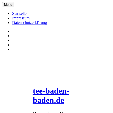
Skip
Menu
to
content
Startseite
Impressum
Datenschutzerklärung
Pinterrest
Facebook
Twitter
Instagram
E-
Mail
tee-baden-
baden.de