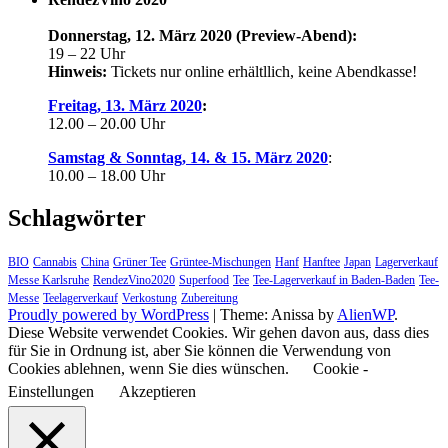
Donnerstag, 12. März 2020 (Preview-Abend):
19 – 22 Uhr
Hinweis:
Tickets nur online erhältllich, keine Abendkasse!
Freitag, 13. März 2020
:
12.00 – 20.00 Uhr
Samstag & Sonntag, 14. & 15. März 2020
:
10.00 – 18.00 Uhr
Schlagwörter
BIO
Cannabis
China
Grüner Tee
Grüntee-Mischungen
Hanf
Hanftee
Japan
Lagerverkauf
Messe Karlsruhe
RendezVino2020
Superfood
Tee
Tee-Lagerverkauf in Baden-Baden
Tee-
Messe
Teelagerverkauf
Verkostung
Zubereitung
Proudly powered by WordPress
|
Theme: Anissa by
AlienWP
.
Diese Website verwendet Cookies. Wir gehen davon aus, dass dies
für Sie in Ordnung ist, aber Sie können die Verwendung von
Cookies ablehnen, wenn Sie dies wünschen.
Cookie -
Einstellungen
Akzeptieren