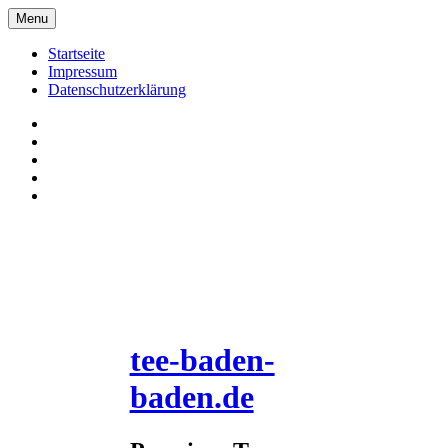
Skip
Menu
to
content
Startseite
Impressum
Datenschutzerklärung
Pinterrest
Facebook
Twitter
Instagram
E-
Mail
tee-baden-
baden.de