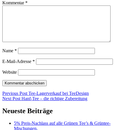
Kommentar
*
Name
*
E-Mail-Adresse
*
Website
Beitragsnavigation
Previous Post
Tee-Lagerverkauf bei TeeDesign
Next Post
Hanf-Tee – die richtige Zubereitung
Neueste Beiträge
5% Preis-Nachlass auf alle Grünen Tee’s & Grüntee-
Mischungen.