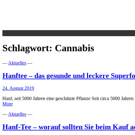
Schlagwort:
Cannabis
—
Aktuelles
—
Hanftee – das gesunde und leckere Superf
24. August 2019
Hanf, seit 5000 Jahren eine geschätzte Pflanze Seit circa 5000 Jahr
Hanftee
More
–
—
Aktuelles
—
das
gesunde
und
Hanf-Tee – worauf sollten Sie beim Kauf a
leckere