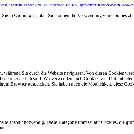
esse Karlsruhe
RendezVino2020
Superfood
Tee
Tee-Lagerverkauf in Baden-Baden
Tee-Mes
ür Sie in Ordnung ist, aber Sie können die Verwendung von Cookies a
, während Sie durch die Website navigieren. Von diesen Cookies werd
bsite unerlässlich sind. Wir verwenden auch Cookies von Drittanbietern,
hrem Browser gespeichert. Sie haben auch die Möglichkeit, diese Cook
site absolut notwendig. Diese Kategorie umfasst nur Cookies, die gru
onen.