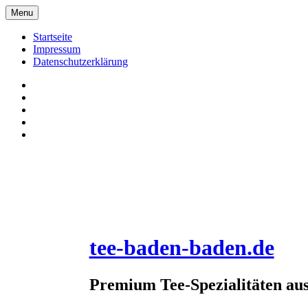
Skip
Menu
to
content
Startseite
Impressum
Datenschutzerklärung
Pinterrest
Facebook
Twitter
Instagram
E-
Mail
tee-baden-baden.de
Premium Tee-Spezialitäten au