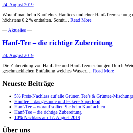
Superfood
24. August 2019
Worauf man beim Kauf eines Hanftees und einer Hanf-Teemischung un
Hanf-
höchstens 0,2 % enthalten. Somit…
Read More
Tee
—
Aktuelles
—
–
worauf
sollten
Hanf-Tee – die richtige Zubereitung
Sie
beim
24. August 2019
Kauf
achten
Die Zubereitung von Hanf-Tee und Hanf-Teemischungen Durch Weiches
Hanf-
geschmacklichen Entfaltung weiches Wasser.…
Read More
Tee
–
Neueste Beiträge
die
richtige
5% Preis-Nachlass auf alle Grünen Tee’s & Grüntee-Mischung
Zubereitu
Hanftee – das gesunde und leckere Superfood
Hanf-Tee – worauf sollten Sie beim Kauf achten
Hanf-Tee – die richtige Zubereitung
10% Nachlass am 17. August 2019
Über uns