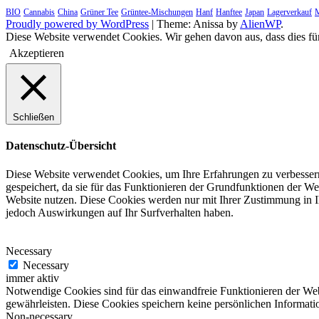
BIO
Cannabis
China
Grüner Tee
Grüntee-Mischungen
Hanf
Hanftee
Japan
Lagerverkauf
M
Proudly powered by WordPress
|
Theme: Anissa by
AlienWP
.
Diese Website verwendet Cookies. Wir gehen davon aus, dass dies f
Akzeptieren
Schließen
Datenschutz-Übersicht
Diese Website verwendet Cookies, um Ihre Erfahrungen zu verbessern
gespeichert, da sie für das Funktionieren der Grundfunktionen der We
Website nutzen. Diese Cookies werden nur mit Ihrer Zustimmung in I
jedoch Auswirkungen auf Ihr Surfverhalten haben.
Necessary
Necessary
immer aktiv
Notwendige Cookies sind für das einwandfreie Funktionieren der Web
gewährleisten. Diese Cookies speichern keine persönlichen Informati
Non-necessary