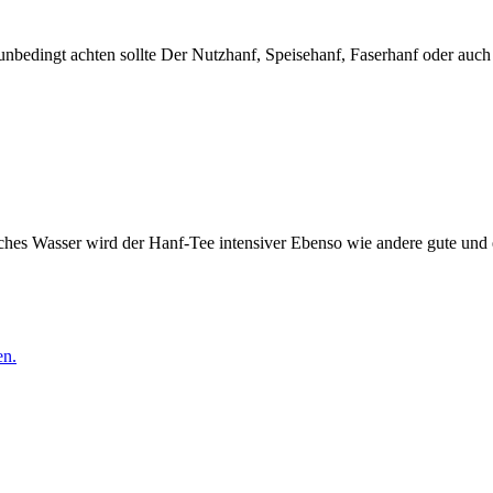
bedingt achten sollte Der Nutzhanf, Speisehanf, Faserhanf oder auch
 Wasser wird der Hanf-Tee intensiver Ebenso wie andere gute und ex
en.
ng