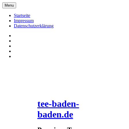
Skip
Menu
to
content
Startseite
Impressum
Datenschutzerklärung
Pinterrest
Facebook
Twitter
Instagram
E-
Mail
tee-baden-
baden.de