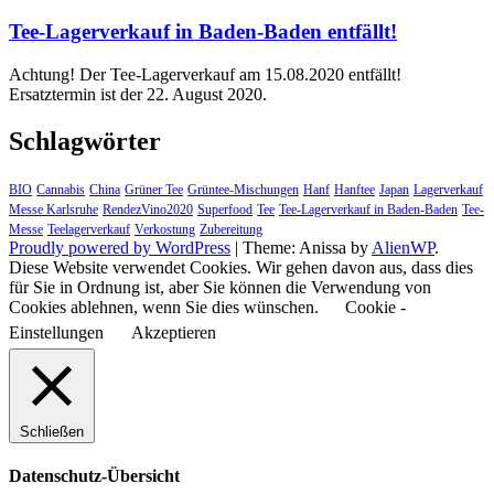
Tee-Lagerverkauf in Baden-Baden entfällt!
Achtung! Der Tee-Lagerverkauf am 15.08.2020 entfällt!
Ersatztermin ist der 22. August 2020.
Schlagwörter
BIO
Cannabis
China
Grüner Tee
Grüntee-Mischungen
Hanf
Hanftee
Japan
Lagerverkauf
Messe Karlsruhe
RendezVino2020
Superfood
Tee
Tee-Lagerverkauf in Baden-Baden
Tee-
Messe
Teelagerverkauf
Verkostung
Zubereitung
Proudly powered by WordPress
|
Theme: Anissa by
AlienWP
.
Diese Website verwendet Cookies. Wir gehen davon aus, dass dies
für Sie in Ordnung ist, aber Sie können die Verwendung von
Cookies ablehnen, wenn Sie dies wünschen.
Cookie -
Einstellungen
Akzeptieren
Schließen
Datenschutz-Übersicht