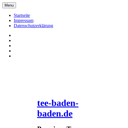
Skip
Menu
to
content
Startseite
Impressum
Datenschutzerklärung
Pinterrest
Facebook
Twitter
Instagram
E-
Mail
tee-baden-
baden.de