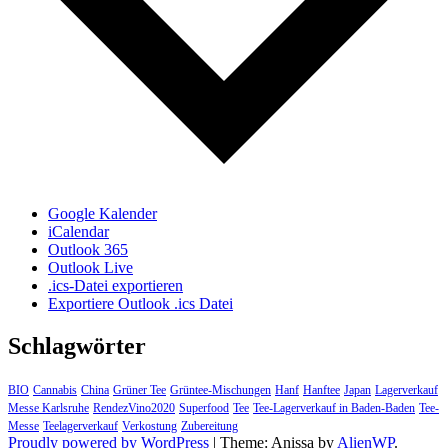
Google Kalender
iCalendar
Outlook 365
Outlook Live
.ics-Datei exportieren
Exportiere Outlook .ics Datei
Schlagwörter
BIO
Cannabis
China
Grüner Tee
Grüntee-Mischungen
Hanf
Hanftee
Japan
Lagerverkauf
Messe Karlsruhe
RendezVino2020
Superfood
Tee
Tee-Lagerverkauf in Baden-Baden
Tee-
Messe
Teelagerverkauf
Verkostung
Zubereitung
Proudly powered by WordPress
|
Theme: Anissa by
AlienWP
.